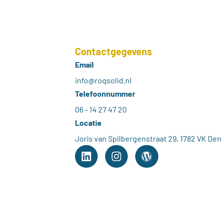
Contactgegevens
Email
info@roqsolid.nl
Telefoonnummer
06 - 14 27 47 20
Locatie
Joris van Spilbergenstraat 29, 1782 VK De
L
I
W
i
n
o
n
s
r
k
t
d
e
a
P
d
g
r
i
r
e