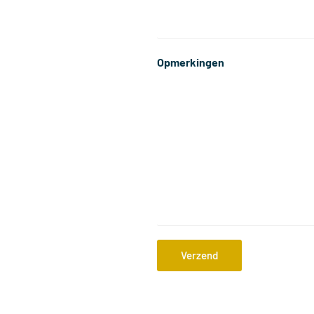
*
*
Opmerkingen
Verzend